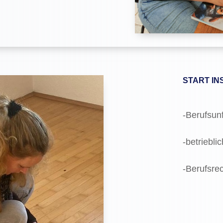
START I
-Berufsun
-betriebli
-Berufsre