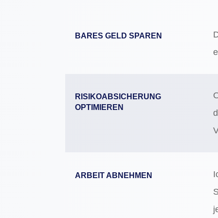
D
BARES GELD SPAREN
e
O
RISIKOABSICHERUNG
OPTIMIEREN
d
V
I
ARBEIT ABNEHMEN
S
j